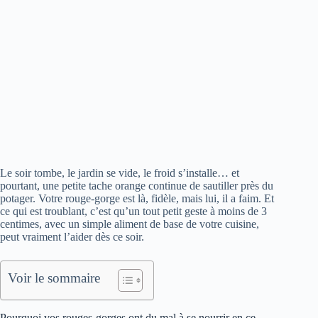
Le soir tombe, le jardin se vide, le froid s’installe… et
pourtant, une petite tache orange continue de sautiller près du
potager. Votre rouge-gorge est là, fidèle, mais lui, il a faim. Et
ce qui est troublant, c’est qu’un tout petit geste à moins de 3
centimes, avec un simple aliment de base de votre cuisine,
peut vraiment l’aider dès ce soir.
Voir le sommaire
Pourquoi vos rouges-gorges ont du mal à se nourrir en ce