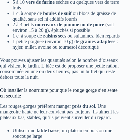
5 à 10
vers de farine
séchés ou quelques vers de terre
frais
1 c. à soupe de
boules de suif
ou blocs de graisse de
qualité, sans sel ni additifs lourds
2 à 3 petits
morceaux de pomme ou de poire
(soit
environ 15 à 20 g), épluchés si possible
1 c. à soupe de
raisins secs
ou sultanines, bien répartis
1 petite poignée (environ 10 g) de
graines adaptées
:
nyjer, millet, avoine ou tournesol décortiqué
Vous pouvez ajuster les quantités selon le nombre d’oiseaux
qui visitent le jardin. L’idée est de proposer une petite ration,
consommée en une ou deux heures, pas un buffet qui reste
dehors toute la nuit.
Où installer la nourriture pour que le rouge-gorge s’en sente
en sécurité
Les rouges-gorges préfèrent manger
près du sol
. Une
mangeoire haute ne leur convient pas toujours. Ils aiment les
plateaux bas, stables, qu’ils peuvent surveiller du regard.
Utiliser une
table basse
, un plateau en bois ou une
soucoupe large