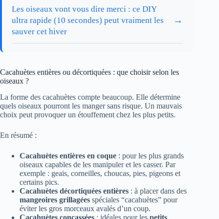
Les oiseaux vont vous dire merci : ce DIY
→
ultra rapide (10 secondes) peut vraiment les
sauver cet hiver
Cacahuètes entières ou décortiquées : que choisir selon les
oiseaux ?
La forme des cacahuètes compte beaucoup. Elle détermine
quels oiseaux pourront les manger sans risque. Un mauvais
choix peut provoquer un étouffement chez les plus petits.
En résumé :
Cacahuètes entières en coque
: pour les plus grands
oiseaux capables de les manipuler et les casser. Par
exemple : geais, corneilles, choucas, pies, pigeons et
certains pics.
Cacahuètes décortiquées entières
: à placer dans des
mangeoires grillagées
spéciales “cacahuètes” pour
éviter les gros morceaux avalés d’un coup.
Cacahuètes concassées
: idéales pour les
petits