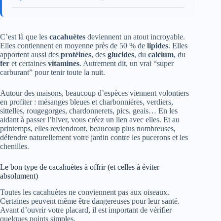
C’est là que les
cacahuètes
deviennent un atout incroyable.
Elles contiennent en moyenne près de 50 % de
lipides
. Elles
apportent aussi des
protéines
, des
glucides
, du
calcium
, du
fer
et certaines
vitamines
. Autrement dit, un vrai “super
carburant” pour tenir toute la nuit.
Autour des maisons, beaucoup d’espèces viennent volontiers
en profiter : mésanges bleues et charbonnières, verdiers,
sittelles, rougegorges, chardonnerets, pics, geais… En les
aidant à passer l’hiver, vous créez un lien avec elles. Et au
printemps, elles reviendront, beaucoup plus nombreuses,
défendre naturellement votre jardin contre les pucerons et les
chenilles.
Le bon type de cacahuètes à offrir (et celles à éviter
absolument)
Toutes les cacahuètes ne conviennent pas aux oiseaux.
Certaines peuvent même être dangereuses pour leur santé.
Avant d’ouvrir votre placard, il est important de vérifier
quelques points simples.