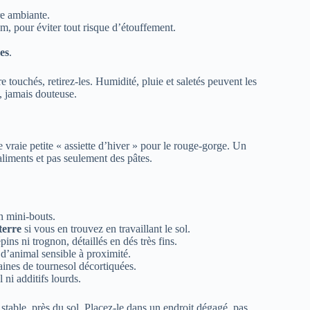
e ambiante.
, pour éviter tout risque d’étouffement.
es
.
 touchés, retirez-les. Humidité, pluie et saletés peuvent les
, jamais douteuse.
 vraie petite « assiette d’hiver » pour le rouge-gorge. Un
aliments et pas seulement des pâtes.
n mini-bouts.
 terre
si vous en trouvez en travaillant le sol.
s ni trognon, détaillés en dés très fins.
 d’animal sensible à proximité.
aines de tournesol décortiquées.
 ni additifs lourds.
table, près du sol. Placez-le dans un endroit dégagé, pas