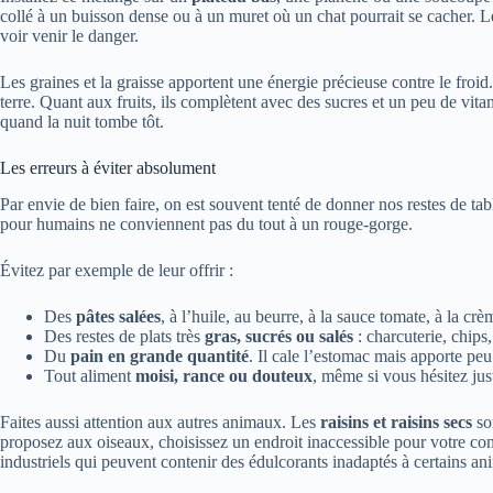
collé à un buisson dense ou à un muret où un chat pourrait se cacher. L
voir venir le danger.
Les graines et la graisse apportent une énergie précieuse contre le froid
terre. Quant aux fruits, ils complètent avec des sucres et un peu de vitam
quand la nuit tombe tôt.
Les erreurs à éviter absolument
Par envie de bien faire, on est souvent tenté de donner nos restes de t
pour humains ne conviennent pas du tout à un rouge-gorge.
Évitez par exemple de leur offrir :
Des
pâtes salées
, à l’huile, au beurre, à la sauce tomate, à la c
Des restes de plats très
gras, sucrés ou salés
: charcuterie, chips,
Du
pain en grande quantité
. Il cale l’estomac mais apporte peu
Tout aliment
moisi, rance ou douteux
, même si vous hésitez jus
Faites aussi attention aux autres animaux. Les
raisins et raisins secs
so
proposez aux oiseaux, choisissez un endroit inaccessible pour votre c
industriels qui peuvent contenir des édulcorants inadaptés à certains 