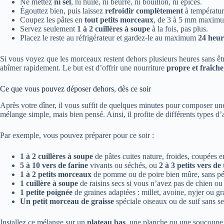
Ne mettez
ni sel
, ni huile, ni beurre, ni bouillon, ni épices.
Égouttez bien, puis laissez
refroidir complètement
à températur
Coupez les pâtes en
tout petits morceaux
, de 3 à 5 mm maximum
Servez seulement
1 à 2 cuillères à soupe
à la fois, pas plus.
Placez le reste au réfrigérateur et gardez-le au maximum
24 heur
Si vous voyez que les morceaux restent dehors plusieurs heures sans être
abîmer rapidement. Le but est d’offrir une nourriture
propre et fraîche
Ce que vous pouvez déposer dehors, dès ce soir
Après votre dîner, il vous suffit de quelques minutes pour composer une
mélange simple, mais bien pensé. Ainsi, il profite de différents types d’
Par exemple, vous pouvez préparer pour ce soir :
1 à 2 cuillères à soupe
de pâtes cuites nature, froides, coupées e
5 à 10 vers de farine
vivants ou séchés, ou
2 à 3 petits vers de
1 à 2 petits morceaux
de pomme ou de poire bien mûre, sans pépin
1 cuillère à soupe
de raisins secs si vous n’avez pas de chien ou
1 petite poignée
de graines adaptées : millet, avoine, nyjer ou gr
Un petit morceau de graisse
spéciale oiseaux ou de suif sans sel
Installez ce mélange sur un
plateau bas
, une planche ou une soucoupe s