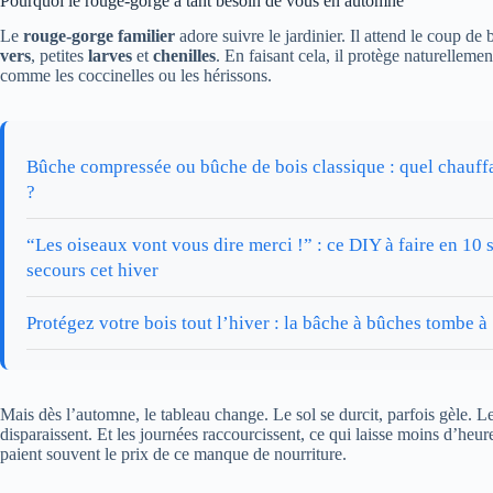
Pourquoi le rouge-gorge a tant besoin de vous en automne
Le
rouge-gorge familier
adore suivre le jardinier. Il attend le coup de 
vers
, petites
larves
et
chenilles
. En faisant cela, il protège naturelleme
comme les coccinelles ou les hérissons.
Bûche compressée ou bûche de bois classique : quel chauff
?
“Les oiseaux vont vous dire merci !” : ce DIY à faire en 10 
secours cet hiver
Protégez votre bois tout l’hiver : la bâche à bûches tombe 
Mais dès l’automne, le tableau change. Le sol se durcit, parfois gèle. 
disparaissent. Et les journées raccourcissent, ce qui laisse moins d’heu
paient souvent le prix de ce manque de nourriture.