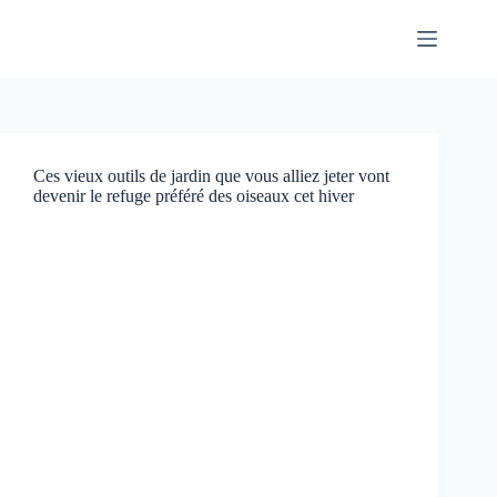
Passer
au
contenu
Ces vieux outils de jardin que vous alliez jeter vont
devenir le refuge préféré des oiseaux cet hiver