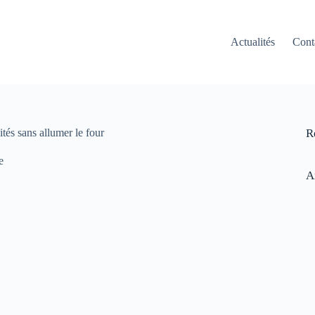
Actualités
Cont
ités sans allumer le four
R
e
A