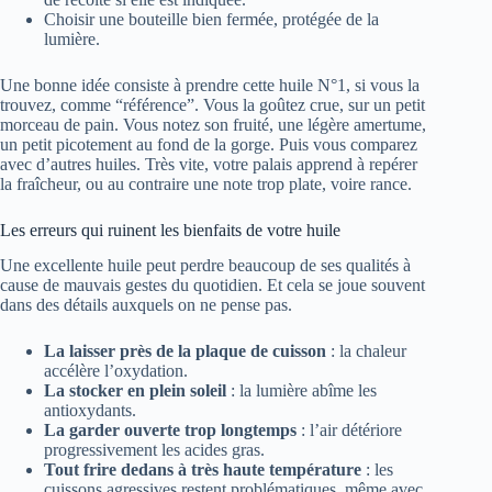
Choisir une bouteille bien fermée, protégée de la
lumière.
Une bonne idée consiste à prendre cette huile N°1, si vous la
trouvez, comme “référence”. Vous la goûtez crue, sur un petit
morceau de pain. Vous notez son fruité, une légère amertume,
un petit picotement au fond de la gorge. Puis vous comparez
avec d’autres huiles. Très vite, votre palais apprend à repérer
la fraîcheur, ou au contraire une note trop plate, voire rance.
Les erreurs qui ruinent les bienfaits de votre huile
Une excellente huile peut perdre beaucoup de ses qualités à
cause de mauvais gestes du quotidien. Et cela se joue souvent
dans des détails auxquels on ne pense pas.
La laisser près de la plaque de cuisson
: la chaleur
accélère l’oxydation.
La stocker en plein soleil
: la lumière abîme les
antioxydants.
La garder ouverte trop longtemps
: l’air détériore
progressivement les acides gras.
Tout frire dedans à très haute température
: les
cuissons agressives restent problématiques, même avec