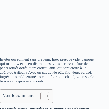
Invités qui sonnent sans prévenir, frigo presque vide, panique
qui monte… et si, en dix minutes, vous sortiez du four des
petits roulés dorés, ultra croustillants, qui font croire à un
apéro de traiteur ? Avec un paquet de pâte filo, deux ou trois
ingrédients méditerranéens et un four bien chaud, votre soirée
bascule d’angoisse à waouh.
Voir le sommaire
Des roulés croustillants prêts en 10 minutes de préparation