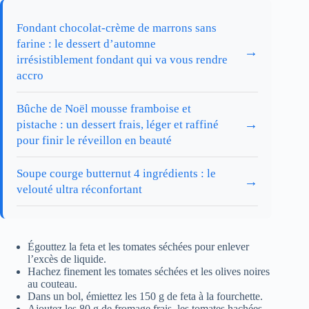
Fondant chocolat-crème de marrons sans
farine : le dessert d’automne
→
irrésistiblement fondant qui va vous rendre
accro
Bûche de Noël mousse framboise et
→
pistache : un dessert frais, léger et raffiné
pour finir le réveillon en beauté
Soupe courge butternut 4 ingrédients : le
→
velouté ultra réconfortant
Égouttez la feta et les tomates séchées pour enlever
l’excès de liquide.
Hachez finement les tomates séchées et les olives noires
au couteau.
Dans un bol, émiettez les 150 g de feta à la fourchette.
Ajoutez les 80 g de fromage frais, les tomates hachées,