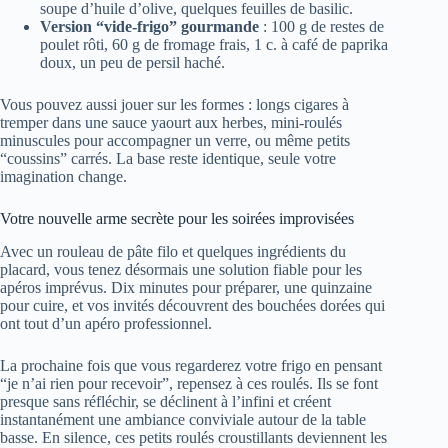
soupe d’huile d’olive, quelques feuilles de basilic.
Version “vide-frigo” gourmande
: 100 g de restes de
poulet rôti, 60 g de fromage frais, 1 c. à café de paprika
doux, un peu de persil haché.
Vous pouvez aussi jouer sur les formes : longs cigares à
tremper dans une sauce yaourt aux herbes, mini-roulés
minuscules pour accompagner un verre, ou même petits
“coussins” carrés. La base reste identique, seule votre
imagination change.
Votre nouvelle arme secrète pour les soirées improvisées
Avec un rouleau de pâte filo et quelques ingrédients du
placard, vous tenez désormais une solution fiable pour les
apéros imprévus. Dix minutes pour préparer, une quinzaine
pour cuire, et vos invités découvrent des bouchées dorées qui
ont tout d’un apéro professionnel.
La prochaine fois que vous regarderez votre frigo en pensant
“je n’ai rien pour recevoir”, repensez à ces roulés. Ils se font
presque sans réfléchir, se déclinent à l’infini et créent
instantanément une ambiance conviviale autour de la table
basse. En silence, ces petits roulés croustillants deviennent les