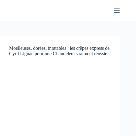
Passer
au
contenu
Moelleuses, dorées, inratables : les crêpes express de
Cyril Lignac pour une Chandeleur vraiment réussie